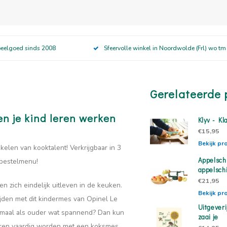
peelgoed sinds 2008
Sfeervolle winkel in Noordwolde (Frl) wo tm
Gerelateerde 
en je kind leren werken
Klyv - Kl
€15,95
Bekijk pr
elen van kooktalent! Verkrijgbaar in 3
Appelsch
 bestelmenu!
appelschi
€21,95
n zich eindelijk uitleven in de keuken.
Bekijk pr
jden met dit kindermes van Opinel Le
Uitgeveri
allemaal als ouder wat spannend? Dan kun
zaai je
leren vaardig worden met een koksmes