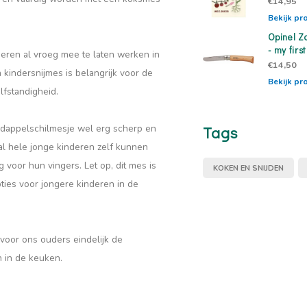
€14,95
Bekijk pr
Opinel Z
- my firs
eren al vroeg mee te laten werken in
€14,50
 kindersnijmes is belangrijk voor de
Bekijk pr
lfstandigheid.
rdappelschilmesje wel erg scherp en
Tags
 al hele jonge kinderen zelf kunnen
 voor hun vingers. Let op, dit mes is
KOKEN EN SNIJDEN
ties voor jongere kinderen in de
voor ons ouders eindelijk de
 in de keuken.