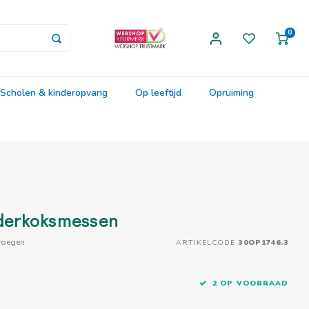
0
Scholen & kinderopvang
Op leeftijd
Opruiming
nderkoksmessen
voegen
ARTIKELCODE
30OP1746.3
2 OP VOORRAAD