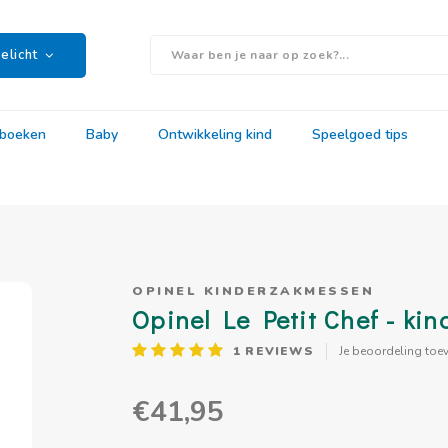
elicht
rboeken
Baby
Ontwikkeling kind
Speelgoed tips
OPINEL KINDERZAKMESSEN
Opinel Le Petit Chef - ki
1
REVIEWS
Je beoordeling toe
€41,95