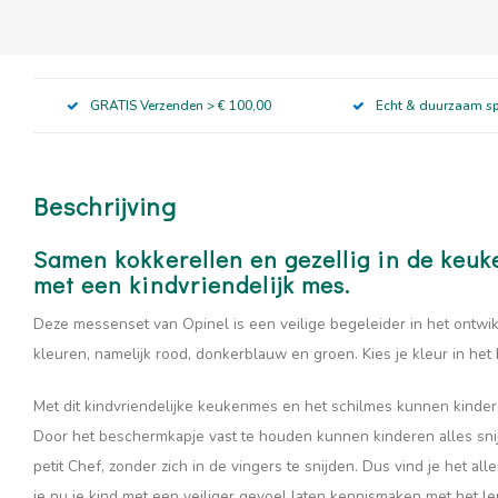
GRATIS Verzenden > € 100,00
Echt & duurzaam s
Beschrijving
Samen kokkerellen en gezellig in de keuk
met een kindvriendelijk mes.
Deze messenset van Opinel is een veilige begeleider in het ontwikk
kleuren, namelijk rood, donkerblauw en groen. Kies je kleur in het
Met dit kindvriendelijke keukenmes en het schilmes kunnen kindere
Door het beschermkapje vast te houden kunnen kinderen alles sni
petit Chef, zonder zich in de vingers te snijden. Dus vind je het 
je nu je kind met een veiliger gevoel laten kennismaken met het 