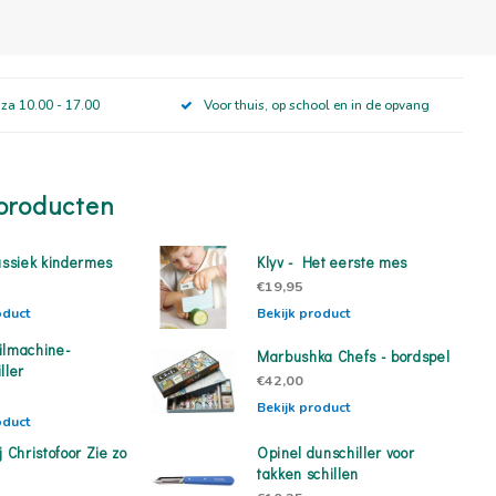
 za 10.00 - 17.00
Voor thuis, op school en in de opvang
producten
assiek kindermes
Klyv - Het eerste mes
€19,95
oduct
Bekijk product
ilmachine-
Marbushka Chefs - bordspel
ller
€42,00
Bekijk product
oduct
j Christofoor Zie zo
Opinel dunschiller voor
takken schillen