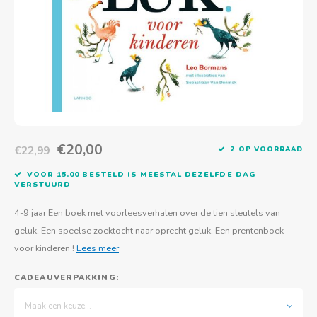
Actief buitenspelen
Muziekspeelgoed
Zoekboeken & doeboeken
Thuis leren
Duurzaam Speelgoed
Basis voor - Zintuigelijke beleving
Vanaf 8 jaar
The C
Vogelf
Water
Educa
Tuinieren & koken
Technisch Speelgoed
Quiet books
Boek en spel voor volwassenen
Sinterklaas & kerst
Ander basismateriaal
Vanaf 10 jaar
Jongl
Knikk
Fietsen en rijdend speelgoed
Spellen en puzzels
School & onderweg
Jongeren en volwassenen
Frisb
Teams
Creatief speelgoed
Schoolmeubilair
Beweg
Cijfer
€20,00
€22,99
2 OP VOORRAAD
Overi
Puzze
VOOR 15.00 BESTELD IS MEESTAL DEZELFDE DAG
VERSTUURD
Yogas
4-9 jaar Een boek met voorleesverhalen over de tien sleutels van
geluk. Een speelse zoektocht naar oprecht geluk. Een prentenboek
voor kinderen !
Lees meer
CADEAUVERPAKKING:
Maak een keuze...