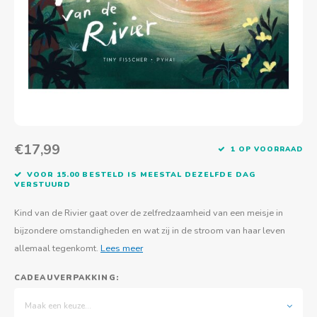
Actief buitenspelen
Muziekspeelgoed
Zoekboeken & doeboeken
Thuis leren
Duurzaam Speelgoed
Basis voor - Zintuigelijke beleving
Vanaf 8 jaar
The C
Vogelf
Water
Educa
Tuinieren & koken
Technisch Speelgoed
Quiet books
Boek en spel voor volwassenen
Sinterklaas & kerst
Ander basismateriaal
Vanaf 10 jaar
Jongl
Knikk
Fietsen en rijdend speelgoed
Spellen en puzzels
School & onderweg
Jongeren en volwassenen
Frisb
Teams
Creatief speelgoed
Schoolmeubilair
Beweg
Cijfer
€17,99
1 OP VOORRAAD
Overi
Puzze
VOOR 15.00 BESTELD IS MEESTAL DEZELFDE DAG
VERSTUURD
Yogas
Kind van de Rivier gaat over de zelfredzaamheid van een meisje in
bijzondere omstandigheden en wat zij in de stroom van haar leven
allemaal tegenkomt.
Lees meer
CADEAUVERPAKKING:
Maak een keuze...