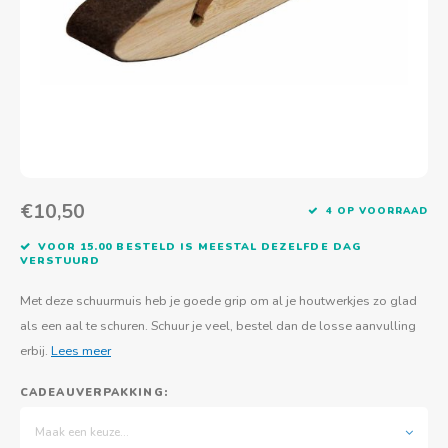
Actief buitenspelen
Muziekspeelgoed
Zoekboeken & doeboeken
Thuis leren
Duurzaam Speelgoed
Basis voor - Zintuigelijke beleving
Vanaf 8 jaar
The C
Vogelf
Water
Educa
Tuinieren & koken
Technisch Speelgoed
Quiet books
Boek en spel voor volwassenen
Sinterklaas & kerst
Ander basismateriaal
Vanaf 10 jaar
Jongl
Knikk
Fietsen en rijdend speelgoed
Spellen en puzzels
School & onderweg
Jongeren en volwassenen
Frisb
Teams
Creatief speelgoed
Schoolmeubilair
Beweg
Cijfer
€10,50
4 OP VOORRAAD
Overi
Puzze
VOOR 15.00 BESTELD IS MEESTAL DEZELFDE DAG
VERSTUURD
Yogas
Met deze schuurmuis heb je goede grip om al je houtwerkjes zo glad
als een aal te schuren. Schuur je veel, bestel dan de losse aanvulling
erbij.
Lees meer
CADEAUVERPAKKING:
Maak een keuze...