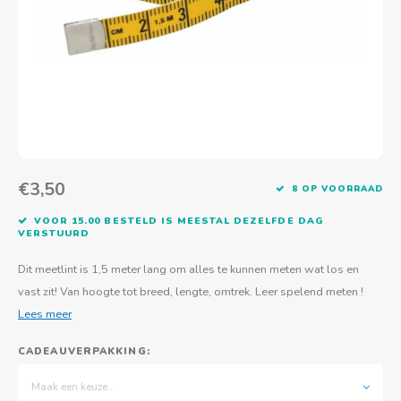
Actief buitenspelen
Muziekspeelgoed
Zoekboeken & doeboeken
Thuis leren
Duurzaam Speelgoed
Basis voor - Zintuigelijke beleving
Vanaf 8 jaar
The C
Vogelf
Water
Educa
Tuinieren & koken
Technisch Speelgoed
Quiet books
Boek en spel voor volwassenen
Sinterklaas & kerst
Ander basismateriaal
Vanaf 10 jaar
Jongl
Knikk
Fietsen en rijdend speelgoed
Spellen en puzzels
School & onderweg
Jongeren en volwassenen
Frisb
Teams
Creatief speelgoed
Schoolmeubilair
Beweg
Cijfer
€3,50
8 OP VOORRAAD
Overi
Puzze
VOOR 15.00 BESTELD IS MEESTAL DEZELFDE DAG
VERSTUURD
Yogas
Dit meetlint is 1,5 meter lang om alles te kunnen meten wat los en
vast zit! Van hoogte tot breed, lengte, omtrek. Leer spelend meten !
Lees meer
CADEAUVERPAKKING:
Maak een keuze...