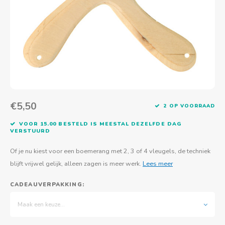
Actief buitenspelen
Muziekspeelgoed
Zoekboeken & doeboeken
Thuis leren
Duurzaam Speelgoed
Basis voor - Zintuigelijke beleving
Vanaf 8 jaar
The C
Vogelf
Water
Educa
Tuinieren & koken
Technisch Speelgoed
Quiet books
Boek en spel voor volwassenen
Sinterklaas & kerst
Ander basismateriaal
Vanaf 10 jaar
Jongl
Knikk
Fietsen en rijdend speelgoed
Spellen en puzzels
School & onderweg
Jongeren en volwassenen
Frisb
Teams
Creatief speelgoed
Schoolmeubilair
Beweg
Cijfer
€5,50
2 OP VOORRAAD
Overi
Puzze
VOOR 15.00 BESTELD IS MEESTAL DEZELFDE DAG
VERSTUURD
Yogas
Of je nu kiest voor een boemerang met 2, 3 of 4 vleugels, de techniek
blijft vrijwel gelijk, alleen zagen is meer werk.
Lees meer
CADEAUVERPAKKING:
Maak een keuze...