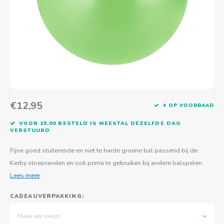
Actief buitenspelen
Muziekspeelgoed
Zoekboeken & doeboeken
Thuis leren
Duurzaam Speelgoed
Basis voor - Zintuigelijke beleving
Vanaf 8 jaar
The C
Vogelf
Water
Educa
Tuinieren & koken
Technisch Speelgoed
Quiet books
Boek en spel voor volwassenen
Sinterklaas & kerst
Ander basismateriaal
Vanaf 10 jaar
Jongl
Knikk
Fietsen en rijdend speelgoed
Spellen en puzzels
School & onderweg
Jongeren en volwassenen
Frisb
Teams
Creatief speelgoed
Schoolmeubilair
Beweg
Cijfer
€12,95
4 OP VOORRAAD
Overi
Puzze
VOOR 15.00 BESTELD IS MEESTAL DEZELFDE DAG
VERSTUURD
Yogas
Fijne goed stuiterende en niet te harde groene bal passend bij de
Kerby stoepranden en ook prima te gebruiken bij andere balspelen.
Lees meer
CADEAUVERPAKKING:
Maak een keuze...