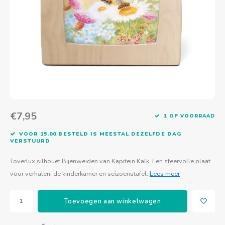
Actief buitenspelen
Muziekspeelgoed
Zoekboeken & doeboeken
Thuis leren
Duurzaam Speelgoed
Basis voor - Zintuigelijke beleving
Vanaf 8 jaar
The C
Vogelf
Water
Educa
Tuinieren & koken
Technisch Speelgoed
Quiet books
Boek en spel voor volwassenen
Sinterklaas & kerst
Ander basismateriaal
Vanaf 10 jaar
Jongl
Knikk
Fietsen en rijdend speelgoed
Spellen en puzzels
School & onderweg
Jongeren en volwassenen
Frisb
Teams
Creatief speelgoed
Schoolmeubilair
Beweg
Cijfer
€7,95
1 OP VOORRAAD
Overi
Puzze
VOOR 15.00 BESTELD IS MEESTAL DEZELFDE DAG
VERSTUURD
Yogas
Toverlux silhouet Bijenweiden van Kapitein Kalk. Een sfeervolle plaat
voor verhalen, de kinderkamer en seizoenstafel.
Lees meer
Toevoegen aan winkelwagen