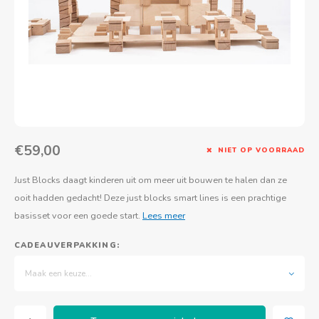
Actief buitenspelen
Muziekspeelgoed
Zoekboeken & doeboeken
Thuis leren
Duurzaam Speelgoed
Basis voor - Zintuigelijke beleving
Vanaf 8 jaar
The C
Vogelf
Water
Educa
Tuinieren & koken
Technisch Speelgoed
Quiet books
Boek en spel voor volwassenen
Sinterklaas & kerst
Ander basismateriaal
Vanaf 10 jaar
Jongl
Knikk
Fietsen en rijdend speelgoed
Spellen en puzzels
School & onderweg
Jongeren en volwassenen
Frisb
Teams
Creatief speelgoed
Schoolmeubilair
Beweg
Cijfer
€59,00
NIET OP VOORRAAD
Overi
Puzze
Just Blocks daagt kinderen uit om meer uit bouwen te halen dan ze
ooit hadden gedacht! Deze just blocks smart lines is een prachtige
Yogas
basisset voor een goede start.
Lees meer
CADEAUVERPAKKING:
Maak een keuze...