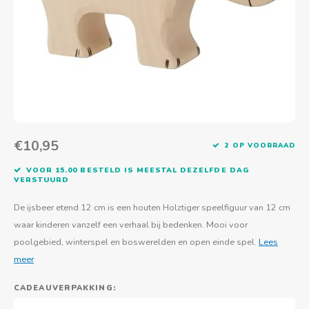
Actief buitenspelen
Muziekspeelgoed
Zoekboeken & doeboeken
Thuis leren
Duurzaam Speelgoed
Basis voor - Zintuigelijke beleving
Vanaf 8 jaar
The C
Vogelf
Water
Educa
Tuinieren & koken
Technisch Speelgoed
Quiet books
Boek en spel voor volwassenen
Sinterklaas & kerst
Ander basismateriaal
Vanaf 10 jaar
Jongl
Knikk
Fietsen en rijdend speelgoed
Spellen en puzzels
School & onderweg
Jongeren en volwassenen
Frisb
Teams
Creatief speelgoed
Schoolmeubilair
Beweg
Cijfer
€10,95
2 OP VOORRAAD
Overi
Puzze
VOOR 15.00 BESTELD IS MEESTAL DEZELFDE DAG
VERSTUURD
Yogas
De ijsbeer etend 12 cm is een houten Holztiger speelfiguur van 12 cm
waar kinderen vanzelf een verhaal bij bedenken. Mooi voor
poolgebied, winterspel en boswerelden en open einde spel.
Lees
meer
CADEAUVERPAKKING: