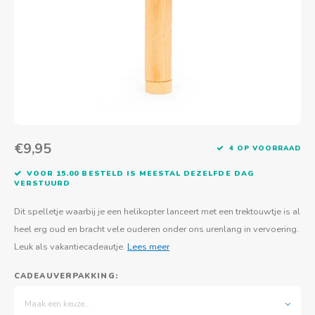
Actief buitenspelen
Muziekspeelgoed
Zoekboeken & doeboeken
Thuis leren
Duurzaam Speelgoed
Basis voor - Zintuigelijke beleving
Vanaf 8 jaar
The C
Vogelf
Water
Educa
Tuinieren & koken
Technisch Speelgoed
Quiet books
Boek en spel voor volwassenen
Sinterklaas & kerst
Ander basismateriaal
Vanaf 10 jaar
Jongl
Knikk
Fietsen en rijdend speelgoed
Spellen en puzzels
School & onderweg
Jongeren en volwassenen
Frisb
Teams
Creatief speelgoed
Schoolmeubilair
Beweg
Cijfer
€9,95
4 OP VOORRAAD
Overi
Puzze
VOOR 15.00 BESTELD IS MEESTAL DEZELFDE DAG
VERSTUURD
Yogas
Dit spelletje waarbij je een helikopter lanceert met een trektouwtje is al
heel erg oud en bracht vele ouderen onder ons urenlang in vervoering.
Leuk als vakantiecadeautje.
Lees meer
CADEAUVERPAKKING:
Maak een keuze...