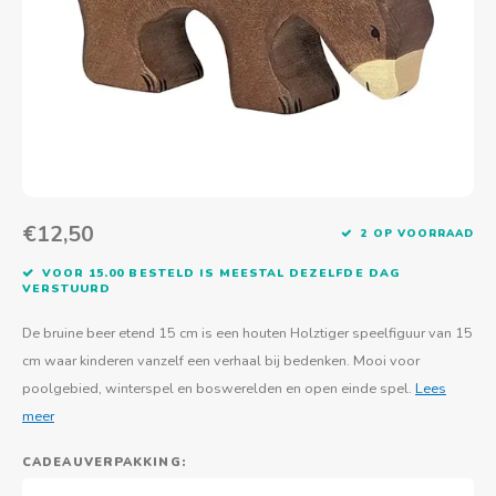
Actief buitenspelen
Muziekspeelgoed
Zoekboeken & doeboeken
Thuis leren
Duurzaam Speelgoed
Basis voor - Zintuigelijke beleving
Vanaf 8 jaar
The C
Vogelf
Water
Educa
Tuinieren & koken
Technisch Speelgoed
Quiet books
Boek en spel voor volwassenen
Sinterklaas & kerst
Ander basismateriaal
Vanaf 10 jaar
Jongl
Knikk
Fietsen en rijdend speelgoed
Spellen en puzzels
School & onderweg
Jongeren en volwassenen
Frisb
Teams
Creatief speelgoed
Schoolmeubilair
Beweg
Cijfer
€12,50
2 OP VOORRAAD
Overi
Puzze
VOOR 15.00 BESTELD IS MEESTAL DEZELFDE DAG
VERSTUURD
Yogas
De bruine beer etend 15 cm is een houten Holztiger speelfiguur van 15
cm waar kinderen vanzelf een verhaal bij bedenken. Mooi voor
poolgebied, winterspel en boswerelden en open einde spel.
Lees
meer
CADEAUVERPAKKING: