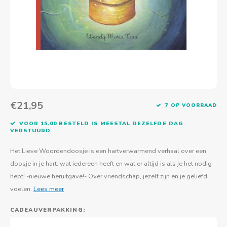
Actief buitenspelen
Muziekspeelgoed
Zoekboeken & doeboeken
Thuis leren
Duurzaam Speelgoed
Basis voor - Zintuigelijke beleving
Vanaf 8 jaar
The C
Vogelf
Water
Educa
Tuinieren & koken
Technisch Speelgoed
Quiet books
Boek en spel voor volwassenen
Sinterklaas & kerst
Ander basismateriaal
Vanaf 10 jaar
Jongl
Knikk
Fietsen en rijdend speelgoed
Spellen en puzzels
School & onderweg
Jongeren en volwassenen
Frisb
Teams
Creatief speelgoed
Schoolmeubilair
Beweg
Cijfer
€21,95
7 OP VOORRAAD
Overi
Puzze
VOOR 15.00 BESTELD IS MEESTAL DEZELFDE DAG
VERSTUURD
Yogas
Het Lieve Woordendoosje is een hartverwarmend verhaal over een
doosje in je hart: wat iedereen heeft en wat er altijd is als je het nodig
hebt! -nieuwe heruitgave!- Over vriendschap, jezelf zijn en je geliefd
voelen.
Lees meer
CADEAUVERPAKKING: