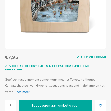
Actief buitenspelen
Muziekspeelgoed
Zoekboeken & doeboeken
Thuis leren
Duurzaam Speelgoed
Basis voor - Zintuigelijke beleving
Vanaf 8 jaar
The C
Vogelf
Water
Educa
Tuinieren & koken
Technisch Speelgoed
Quiet books
Boek en spel voor volwassenen
Sinterklaas & kerst
Ander basismateriaal
Vanaf 10 jaar
Jongl
Knikk
Fietsen en rijdend speelgoed
Spellen en puzzels
School & onderweg
Jongeren en volwassenen
Frisb
Teams
Creatief speelgoed
Schoolmeubilair
Beweg
Cijfer
€7,95
1 OP VOORRAAD
Overi
Puzze
VOOR 15.00 BESTELD IS MEESTAL DEZELFDE DAG
VERSTUURD
Yogas
Geef een rustig moment samen vorm met het Toverlux silhouet
Kanaalschaatsen van Gwen's Illustrations, passend in de lamp en het
frame.
Lees meer
Toevoegen aan winkelwagen