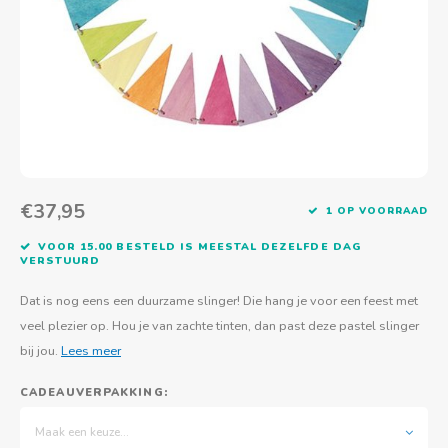
Actief buitenspelen
Muziekspeelgoed
Zoekboeken & doeboeken
Thuis leren
Duurzaam Speelgoed
Basis voor - Zintuigelijke beleving
Vanaf 8 jaar
The C
Vogelf
Water
Educa
Tuinieren & koken
Technisch Speelgoed
Quiet books
Boek en spel voor volwassenen
Sinterklaas & kerst
Ander basismateriaal
Vanaf 10 jaar
Jongl
Knikk
Fietsen en rijdend speelgoed
Spellen en puzzels
School & onderweg
Jongeren en volwassenen
Frisb
Teams
Creatief speelgoed
Schoolmeubilair
Beweg
Cijfer
€37,95
1 OP VOORRAAD
Overi
Puzze
VOOR 15.00 BESTELD IS MEESTAL DEZELFDE DAG
VERSTUURD
Yogas
Dat is nog eens een duurzame slinger! Die hang je voor een feest met
veel plezier op. Hou je van zachte tinten, dan past deze pastel slinger
bij jou.
Lees meer
CADEAUVERPAKKING:
Maak een keuze...