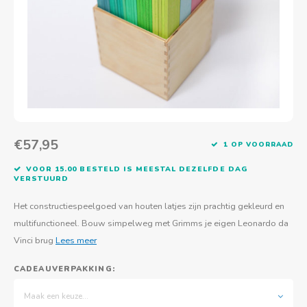
Actief buitenspelen
Muziekspeelgoed
Zoekboeken & doeboeken
Thuis leren
Duurzaam Speelgoed
Basis voor - Zintuigelijke beleving
Vanaf 8 jaar
The C
Vogelf
Water
Educa
Tuinieren & koken
Technisch Speelgoed
Quiet books
Boek en spel voor volwassenen
Sinterklaas & kerst
Ander basismateriaal
Vanaf 10 jaar
Jongl
Knikk
Fietsen en rijdend speelgoed
Spellen en puzzels
School & onderweg
Jongeren en volwassenen
Frisb
Teams
Creatief speelgoed
Schoolmeubilair
Beweg
Cijfer
€57,95
1 OP VOORRAAD
Overi
Puzze
VOOR 15.00 BESTELD IS MEESTAL DEZELFDE DAG
VERSTUURD
Yogas
Het constructiespeelgoed van houten latjes zijn prachtig gekleurd en
multifunctioneel. Bouw simpelweg met Grimms je eigen Leonardo da
Vinci brug
Lees meer
CADEAUVERPAKKING:
Maak een keuze...