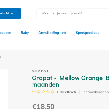
elicht
rboeken
Baby
Ontwikkeling kind
Speelgoed tips
n
GRAPAT
Grapat - Mellow Orange Bi
maanden
0
REVIEWS
Je beoordeling toe
€18,50