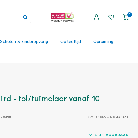
0
Scholen & kinderopvang
Op leeftijd
Opruiming
rd - tol/tuimelaar vanaf 10
voegen
ARTIKELCODE
25-273
1 OP VOORRAAD