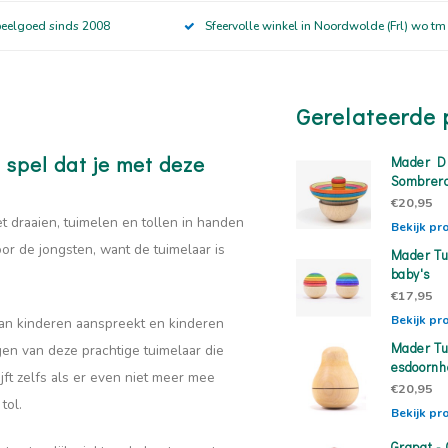
peelgoed sinds 2008
Sfeervolle winkel in Noordwolde (Frl) wo tm
Gerelateerde 
h spel dat je met deze
Mader Du
Sombrer
€20,95
et draaien, tuimelen en tollen in handen
Bekijk pr
or de jongsten, want de tuimelaar is
Mader Tu
baby's
€17,95
Bekijk pr
 van kinderen aanspreekt en kinderen
Mader Tu
en van deze prachtige tuimelaar die
esdoornh
ijft zelfs als er even niet meer mee
€20,95
tol.
Bekijk pr
Grapat - 