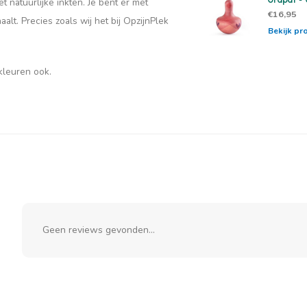
 natuurlijke inkten. Je bent er met
€16,95
lt. Precies zoals wij het bij OpzijnPlek
Bekijk pr
kleuren ook.
Geen reviews gevonden...