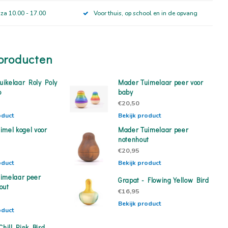
 za 10.00 - 17.00
Voor thuis, op school en in de opvang
producten
ikelaar Roly Poly
Mader Tuimelaar peer voor
o
baby
€20,50
oduct
Bekijk product
imel kogel voor
Mader Tuimelaar peer
notenhout
€20,95
oduct
Bekijk product
imelaar peer
Grapat - Flowing Yellow Bird
out
€16,95
Bekijk product
oduct
Chill Pink Bird