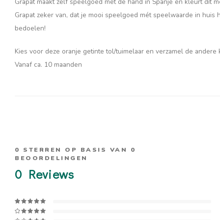
Grapat maakt zelf speelgoed met de hand in Spanje en kleurt dit met
Grapat zeker van, dat je mooi speelgoed mét speelwaarde in huis haa
bedoelen!
Kies voor deze oranje getinte tol/tuimelaar en verzamel de andere 
Vanaf ca. 10 maanden
0
STERREN OP BASIS VAN
0
BEOORDELINGEN
0
Reviews