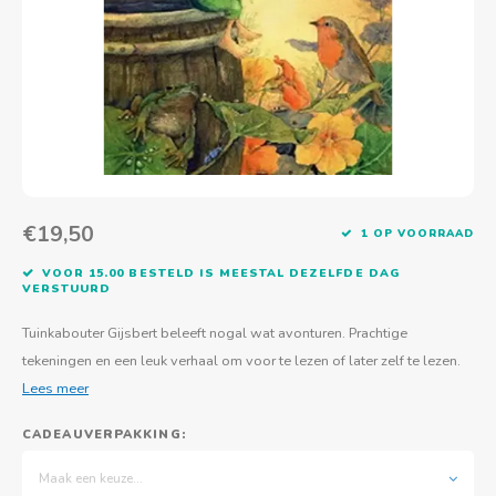
Actief buitenspelen
Muziekspeelgoed
Zoekboeken & doeboeken
Thuis leren
Duurzaam Speelgoed
Basis voor - Zintuigelijke beleving
Vanaf 8 jaar
The C
Vogelf
Water
Educa
Tuinieren & koken
Technisch Speelgoed
Quiet books
Boek en spel voor volwassenen
Sinterklaas & kerst
Ander basismateriaal
Vanaf 10 jaar
Jongl
Knikk
Fietsen en rijdend speelgoed
Spellen en puzzels
School & onderweg
Jongeren en volwassenen
Frisb
Teams
Creatief speelgoed
Schoolmeubilair
Beweg
Cijfer
€19,50
1 OP VOORRAAD
Overi
Puzze
VOOR 15.00 BESTELD IS MEESTAL DEZELFDE DAG
VERSTUURD
Yogas
Tuinkabouter Gijsbert beleeft nogal wat avonturen. Prachtige
tekeningen en een leuk verhaal om voor te lezen of later zelf te lezen.
Lees meer
CADEAUVERPAKKING:
Maak een keuze...