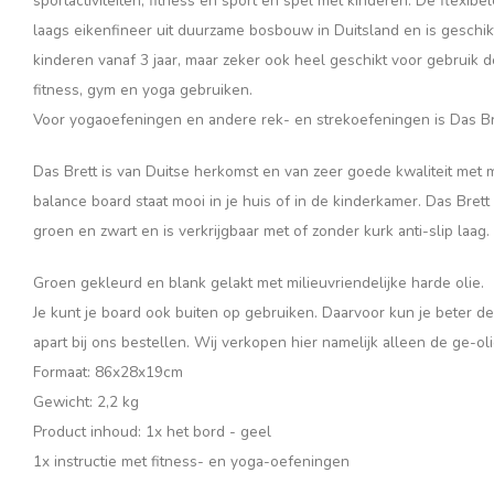
sportactiviteiten, fitness en sport en spel met kinderen. De flexib
laags eikenfineer uit duurzame bosbouw in Duitsland
en is geschik
kinderen vanaf 3 jaar, maar zeker ook heel geschikt voor gebruik
fitness, gym en yoga gebruiken.
Voor yogaoefeningen en andere rek- en strekoefeningen is Das Bre
Das Brett is van Duitse herkomst en van zeer goede kwaliteit met
balance board staat mooi in je huis of in de kinderkamer. Das Brett i
groen en zwart en is verkrijgbaar met of zonder kurk anti-slip laag.
Groen gekleurd en blank gelakt met milieuvriendelijke harde olie.
Je kunt je board ook buiten op gebruiken. Daarvoor kun je beter de
apart bij ons bestellen. Wij verkopen hier namelijk alleen de ge-ol
Formaat: 86x28x19cm
Gewicht: 2,2 kg
Product inhoud: 1x het bord - geel
1x instructie met fitness- en yoga-oefeningen