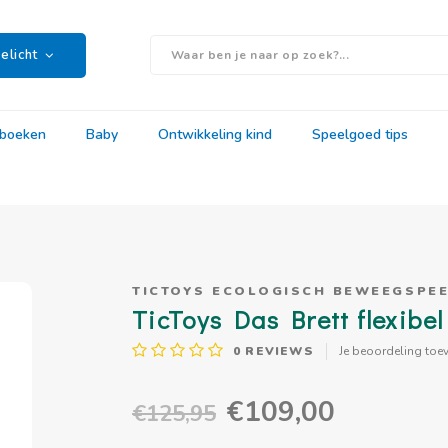
elicht
rboeken
Baby
Ontwikkeling kind
Speelgoed tips
TICTOYS ECOLOGISCH BEWEEGSPE
TicToys Das Brett flexibe
0
REVIEWS
Je beoordeling toe
€109,00
€125,95