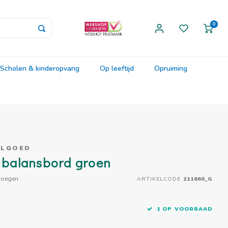
0
Scholen & kinderopvang
Op leeftijd
Opruiming
ELGOED
l balansbord groen
voegen
ARTIKELCODE
211860_G
1 OP VOORRAAD