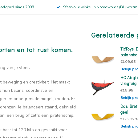
peelgoed sinds 2008
Sfeervolle winkel in Noordwolde (Frl) wo tm
Gerelateerde 
rten en tot rust komen.
TicToys D
balansbo
€109,95
ng van je vloer.
Bekijk pr
HQ Airgli
 beweging en creativiteit. Het maakt
vliegtuig
js hun balans, coördinatie en
€15,95
Bekijk pr
ingen en onbegrensde mogelijkheden. Er
Das Brett
grenzen. Je balanceert staand, geknield
geel
an, een brug of zelfs een piratenschip.
€
€125,95
Bekijk pr
stbaar tot 120 kilo en geschikt voor