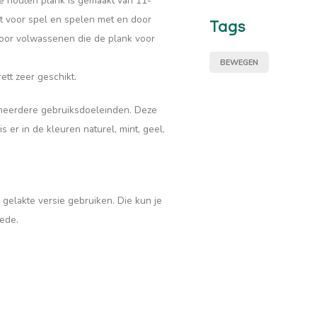
ele houten plank is gemaakt van
11-
t voor spel en spelen met en door
Tags
 door volwassenen die de plank voor
BEWEGEN
tt zeer geschikt.
 meerdere gebruiksdoeleinden. Deze
s er in de kleuren naturel, mint, geel,
 gelakte versie gebruiken. Die kun je
iede.