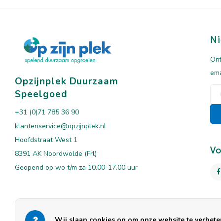
Ni
Ont
ema
Opzijnplek Duurzaam
Speelgoed
+31 (0)71 785 36 90
klantenservice@opzijnplek.nl
Hoofdstraat West 1
Vo
8391 AK Noordwolde (Frl)
Geopend op wo t/m za 10.00-17.00 uur
Wij slaan cookies op om onze website te verbeter