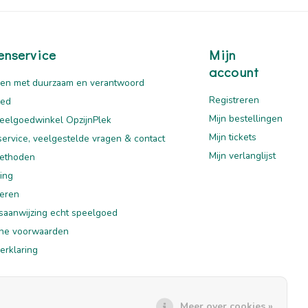
enservice
Mijn
account
en met duurzaam en verantwoord
Registreren
oed
Mijn bestellingen
eelgoedwinkel OpzijnPlek
Mijn tickets
service, veelgestelde vragen & contact
Mijn verlanglijst
ethoden
ing
eren
saanwijzing echt speelgoed
ne voorwaarden
erklaring
mer
Meer over cookies »