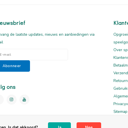
euwsbrief
Klant
vang de laatste updates, nieuws en aanbiedingen via
Opgroei
il
speelg
Over sp
Klanten
Betaalm
Abonneer
Verzend
Retourn
lg ons
Gebruik
Algeme
Privacyv
Sitemap
Disclai
en. Is dat akkoord?
Ja
Nee