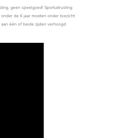
ing, geen speelgoed! Sportuitrusting
 onder de 6 jaar moeten onder toezicht
 aan één of beide zijden verhoogd