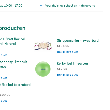
 za 10.00 - 17.00
Voor thuis, op school en in de opvang
producten
as Brett flexibel
Strippensurfer - zweefbord
rd Naturel
€136,95
Bekijk product
oduct
der easy- katapult
Kerby Bal limegroen
 rood
€12,95
Bekijk product
oduct
 flexibel balansbord
109,00
oduct