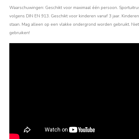
Waarschuwingen: Geschikt voor maximaal één persoon. Sportuitrust
volgens DIN EN 913. Geschikt voor kinderen vanaf 3 jaar. Kinderen
staan. Mag alleen op een vlakke ondergrond worden gebruikt. Niet
gebruiken!