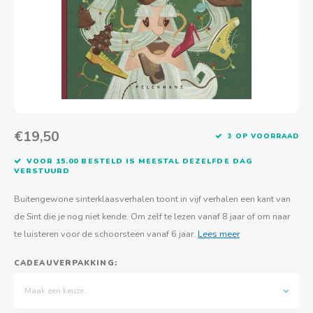
Actief buitenspelen
Muziekspeelgoed
Zoekboeken & doeboeken
Thuis leren
Duurzaam Speelgoed
Basis voor - Zintuigelijke beleving
Vanaf 8 jaar
The C
Vogelf
Water
Educa
Tuinieren & koken
Technisch Speelgoed
Quiet books
Boek en spel voor volwassenen
Sinterklaas & kerst
Ander basismateriaal
Vanaf 10 jaar
Jongl
Knikk
Fietsen en rijdend speelgoed
Spellen en puzzels
School & onderweg
Jongeren en volwassenen
Frisb
Teams
Creatief speelgoed
Schoolmeubilair
Beweg
Cijfer
€19,50
3 OP VOORRAAD
VOOR 15.00 BESTELD IS MEESTAL DEZELFDE DAG
Overi
Puzze
VERSTUURD
Buitengewone sinterklaasverhalen toont in vijf verhalen een kant van
Yogas
de Sint die je nog niet kende. Om zelf te lezen vanaf 8 jaar of om naar
te luisteren voor de schoorsteen vanaf 6 jaar.
Lees meer
CADEAUVERPAKKING:
Maak een keuze...