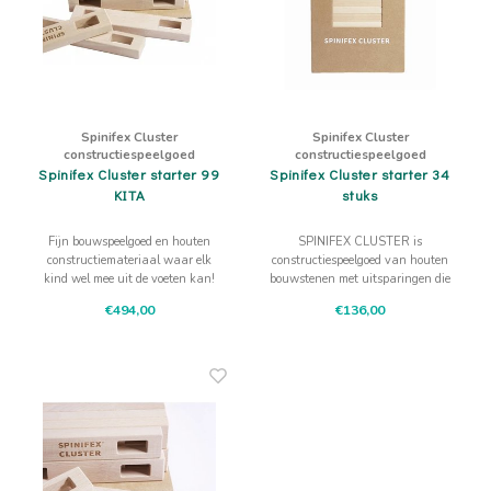
Spinifex Cluster
Spinifex Cluster
constructiespeelgoed
constructiespeelgoed
Spinifex Cluster starter 99
Spinifex Cluster starter 34
KITA
stuks
Fijn bouwspeelgoed en houten
SPINIFEX CLUSTER is
constructiemateriaal waar elk
constructiespeelgoed van houten
kind wel mee uit de voeten kan!
bouwstenen met uitsparingen die
Perfect voor de creatieve
eenvoudig met elkaar kunnen
€494,00
€136,00
ontwikkeling en het artistieke
worden verbonden tot veelzijdige
kind!
constructies door middel van een
steekverbinding.