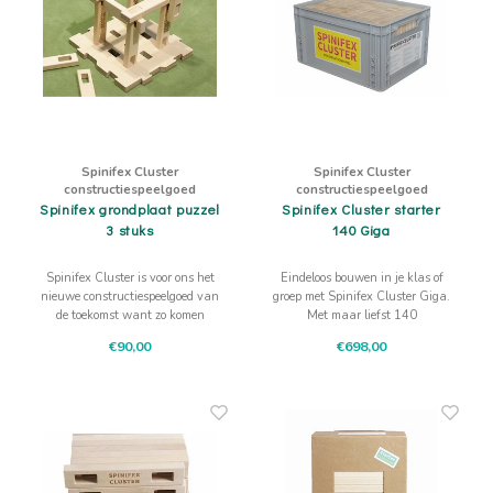
Actief buitenspelen
Muziekspeelgoed
Zoekboeken & doeboeken
Thuis leren
Duurzaam Speelgoed
Basis voor - Zintuigelijke beleving
Vanaf 8 jaar
The C
Vogelf
Water
Educa
Tuinieren & koken
Technisch Speelgoed
Quiet books
Boek en spel voor volwassenen
Sinterklaas & kerst
Ander basismateriaal
Vanaf 10 jaar
Jongl
Knikk
Fietsen en rijdend speelgoed
Spellen en puzzels
School & onderweg
Jongeren en volwassenen
Frisb
Teams
Spinifex Cluster
Spinifex Cluster
Creatief speelgoed
Schoolmeubilair
constructiespeelgoed
constructiespeelgoed
Beweg
Cijfer
Spinifex grondplaat puzzel
Spinifex Cluster starter
3 stuks
140 Giga
Overi
Puzze
Spinifex Cluster is voor ons het
Eindeloos bouwen in je klas of
nieuwe constructiespeelgoed van
groep met Spinifex Cluster Giga.
Yogas
de toekomst want zo komen
Met maar liefst 140
bouwen, design en techniek
bouwplankjes met insparingen
€90,00
€698,00
samen!
maak je hele creatieve stevige
constructies.