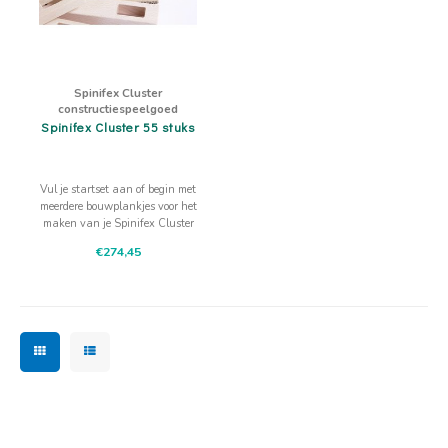
Spinifex Cluster
constructiespeelgoed
Spinifex Cluster 55 stuks
Vul je startset aan of begin met
meerdere bouwplankjes voor het
maken van je Spinifex Cluster
constructies. Fijn
€274,45
constructiespeelgoed voor thuis en
op school!