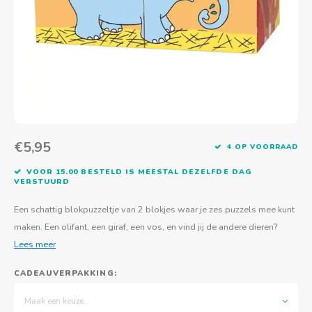
Actief buitenspelen
Muziekspeelgoed
Zoekboeken & doeboeken
Thuis leren
Duurzaam Speelgoed
Basis voor - Zintuigelijke beleving
Vanaf 8 jaar
The C
Vogelf
Water
Educa
Tuinieren & koken
Technisch Speelgoed
Quiet books
Boek en spel voor volwassenen
Sinterklaas & kerst
Ander basismateriaal
Vanaf 10 jaar
Jongl
Knikk
Fietsen en rijdend speelgoed
Spellen en puzzels
School & onderweg
Jongeren en volwassenen
Frisb
Teams
Creatief speelgoed
Schoolmeubilair
Beweg
Cijfer
€5,95
4 OP VOORRAAD
Overi
Puzze
VOOR 15.00 BESTELD IS MEESTAL DEZELFDE DAG
VERSTUURD
Yogas
Een schattig blokpuzzeltje van 2 blokjes waar je zes puzzels mee kunt
maken. Een olifant, een giraf, een vos, en vind jij de andere dieren?
Lees meer
CADEAUVERPAKKING:
Maak een keuze...