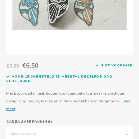
Actief buitenspelen
Muziekspeelgoed
Zoekboeken & doeboeken
Thuis leren
Duurzaam Speelgoed
Basis voor - Zintuigelijke beleving
Vanaf 8 jaar
The C
Vogelf
Water
Educa
Tuinieren & koken
Technisch Speelgoed
Quiet books
Boek en spel voor volwassenen
Sinterklaas & kerst
Ander basismateriaal
Vanaf 10 jaar
Jongl
Knikk
Fietsen en rijdend speelgoed
Spellen en puzzels
School & onderweg
Jongeren en volwassenen
Frisb
Teams
Creatief speelgoed
Schoolmeubilair
Beweg
Cijfer
€6,50
€7,99
8 OP VOORRAAD
Overi
Puzze
VOOR 15.00 BESTELD IS MEESTAL DEZELFDE DAG
VERSTUURD
Yogas
Met Blockwallah teak houten blokstempel uiltje maak je prachtige
designs op papier, textiel, en andere bedrukbare ondergronden.
Lees
meer
CADEAUVERPAKKING:
Maak een keuze...