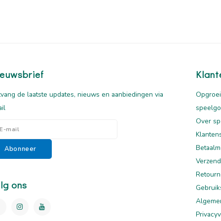
euwsbrief
Klant
vang de laatste updates, nieuws en aanbiedingen via
Opgroei
il
speelg
Over sp
Klanten
Betaalm
Abonneer
Verzend
Retourn
lg ons
Gebruik
Algeme
Privacyv