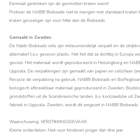
Eenmaal gestreken zijn de gesmolten kralen warm!
Probeer de NABBI Biobeads niet te mengen met standaard kralen bi
kralen gevoeliger zijn voor hitte dan de Biobeads.
Gemaakt in Zweden.
De Nabbi Biobeads sets zijn milieuvriendelijk verpakt en de strijkkr
alternatief t.o.v. gewoon plastic. Het feit dat ze dichtbij in Europ
gevoel. Het materiaal wordt geproduceerd in Helsingborg en NABBI
Uppsala. De verpakkingen zijn gemaakt van papier en cellofaan (een
Recycle de verpakking na gebruik. NABBI Biobeads en BioPegboar
biologisch afbreekbaar materiaal geproduceerd in Zweden. Biodol
grondstoffen uit de Scandinavische landen, b.v. koolzaadolie uit Z
fabriek in Uppsala, Zweden, wordt dit omgezet in NABBI Biobeads.
Waarschuwing: VERSTIKKINGSGEVAAR.
Kleine onderdelen: Niet voor kinderen jonger dan drie jaar