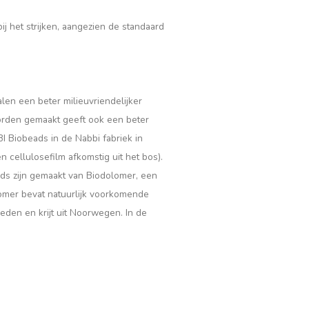
j het strijken, aangezien de standaard
alen een beter milieuvriendelijker
a worden gemaakt geeft ook een beter
 Biobeads in de Nabbi fabriek in
 cellulosefilm afkomstig uit het bos).
ds zijn gemaakt van Biodolomer, een
omer bevat natuurlijk voorkomende
weden en krijt uit Noorwegen. In de