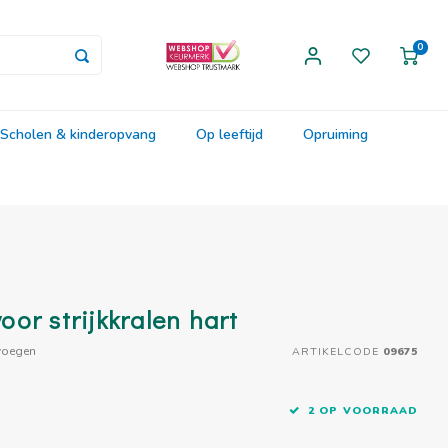
0
Scholen & kinderopvang
Op leeftijd
Opruiming
or strijkkralen hart
voegen
ARTIKELCODE
09675
2 OP VOORRAAD