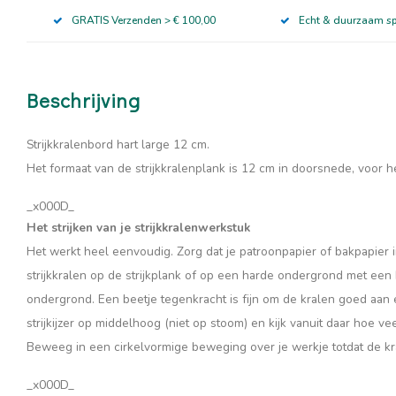
GRATIS Verzenden > € 100,00
Echt & duurzaam s
Beschrijving
Strijkkralenbord hart large 12 cm.
Het formaat van de strijkkralenplank is 12 cm in doorsnede, voor he
_x000D_
Het strijken van je strijkkralenwerkstuk
Het werkt heel eenvoudig. Zorg dat je patroonpapier of bakpapier i
strijkkralen
op de strijkplank of op een harde ondergrond met een
ondergrond. Een beetje tegenkracht is fijn om de kralen goed aan 
strijkijzer op middelhoog (niet op stoom) en kijk vanuit daar hoe ve
Beweeg in een cirkelvormige beweging over je werkje totdat de kra
_x000D_