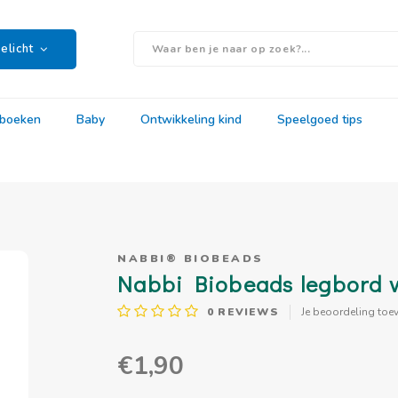
elicht
rboeken
Baby
Ontwikkeling kind
Speelgoed tips
NABBI® BIOBEADS
Nabbi Biobeads legbord vo
0
REVIEWS
Je beoordeling toe
€1,90