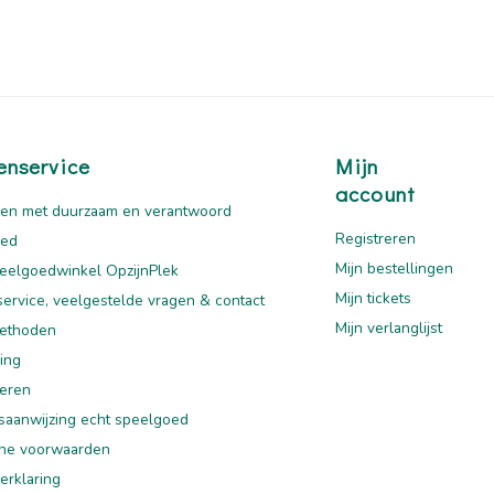
enservice
Mijn
account
en met duurzaam en verantwoord
Registreren
oed
Mijn bestellingen
eelgoedwinkel OpzijnPlek
Mijn tickets
service, veelgestelde vragen & contact
Mijn verlanglijst
ethoden
ing
eren
saanwijzing echt speelgoed
ne voorwaarden
erklaring