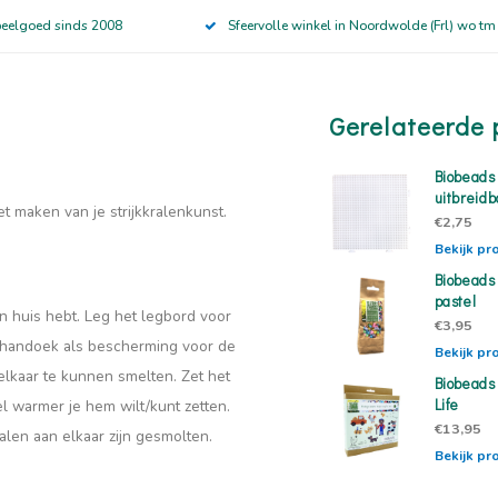
peelgoed sinds 2008
Sfeervolle winkel in Noordwolde (Frl) wo tm
Gerelateerde 
Biobeads
uitbreid
t maken van je strijkkralenkunst.
€2,75
Bekijk pr
Biobeads 
pastel
n huis hebt. Leg h
et legbord voor
€3,95
 handoek als bescherming voor de
Bekijk pr
elkaar te kunnen smelten. Zet het
Biobeads 
Life
el warmer je hem wilt/kunt zetten.
€13,95
len aan elkaar zijn gesmolten.
Bekijk pr