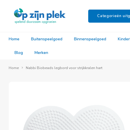
Categorieën uitg
Home
Buitenspeelgoed
Binnenspeelgoed
Kinde
Blog
Merken
Home
Nabbi Biobeads legbord voor strijkkralen hart