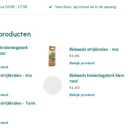
 za 10.00 - 17.00
Voor thuis, op school en in de opvang
producten
 kralenlegplank
Biobeads strijkkralen - mix
baar
€3,95
Bekijk product
oduct
strijkkralen - mix
Biobeads kralenlegplank klein
rond
€1,50
oduct
Bekijk product
strijkkralen - Farm
oduct