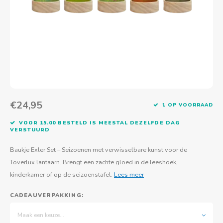
Actief buitenspelen
Muziekspeelgoed
Zoekboeken & doeboeken
Thuis leren
Duurzaam Speelgoed
Basis voor - Zintuigelijke beleving
Vanaf 8 jaar
The C
Vogelf
Water
Educa
Tuinieren & koken
Technisch Speelgoed
Quiet books
Boek en spel voor volwassenen
Sinterklaas & kerst
Ander basismateriaal
Vanaf 10 jaar
Jongl
Knikk
Fietsen en rijdend speelgoed
Spellen en puzzels
School & onderweg
Jongeren en volwassenen
Frisb
Teams
Creatief speelgoed
Schoolmeubilair
Beweg
Cijfer
€24,95
1 OP VOORRAAD
Overi
Puzze
VOOR 15.00 BESTELD IS MEESTAL DEZELFDE DAG
VERSTUURD
Yogas
Baukje Exler Set – Seizoenen met verwisselbare kunst voor de
Toverlux lantaarn. Brengt een zachte gloed in de leeshoek,
kinderkamer of op de seizoenstafel.
Lees meer
CADEAUVERPAKKING:
Maak een keuze...