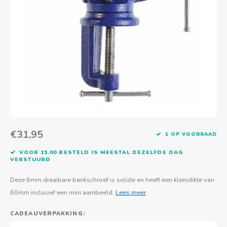
Actief buitenspelen
Muziekspeelgoed
Zoekboeken & doeboeken
Thuis leren
Duurzaam Speelgoed
Basis voor - Zintuigelijke beleving
Vanaf 8 jaar
The C
Vogelf
Water
Educa
Tuinieren & koken
Technisch Speelgoed
Quiet books
Boek en spel voor volwassenen
Sinterklaas & kerst
Ander basismateriaal
Vanaf 10 jaar
Jongl
Knikk
Fietsen en rijdend speelgoed
Spellen en puzzels
School & onderweg
Jongeren en volwassenen
Frisb
Teams
Creatief speelgoed
Schoolmeubilair
Beweg
Cijfer
Overi
Puzze
€31,95
1 OP VOORRAAD
Yogas
VOOR 15.00 BESTELD IS MEESTAL DEZELFDE DAG
VERSTUURD
Deze 6mm draaibare bankschroef is solide en heeft een klemdikte van
60mm inclusief een mini aambeeld.
Lees meer
CADEAUVERPAKKING: