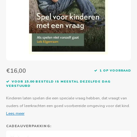
Actief buitenspelen
Muziekspeelgoed
Zoekboeken & doeboeken
Thuis leren
Duurzaam Speelgoed
Basis voor - Zintuigelijke beleving
Vanaf 8 jaar
The C
Vogelf
Water
Educa
Tuinieren & koken
Technisch Speelgoed
Quiet books
Boek en spel voor volwassenen
Sinterklaas & kerst
Ander basismateriaal
Vanaf 10 jaar
Jongl
Knikk
Fietsen en rijdend speelgoed
Spellen en puzzels
School & onderweg
Jongeren en volwassenen
Frisb
Teams
Creatief speelgoed
Schoolmeubilair
Beweg
Cijfer
€16,00
1 OP VOORRAAD
Overi
Puzze
VOOR 15.00 BESTELD IS MEESTAL DEZELFDE DAG
VERSTUURD
Yogas
Kinderen laten spelen die een speciale vraag hebben, dat vraagt van
ouders of leerkrachten een goed voorbereide omgeving voor dat kind.
Lees meer
CADEAUVERPAKKING: