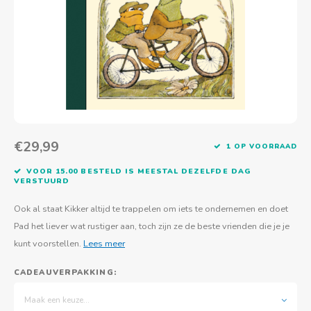
Actief buitenspelen
Muziekspeelgoed
Zoekboeken & doeboeken
Thuis leren
Duurzaam Speelgoed
Basis voor - Zintuigelijke beleving
Vanaf 8 jaar
The C
Vogelf
Water
Educa
Tuinieren & koken
Technisch Speelgoed
Quiet books
Boek en spel voor volwassenen
Sinterklaas & kerst
Ander basismateriaal
Vanaf 10 jaar
Jongl
Knikk
Fietsen en rijdend speelgoed
Spellen en puzzels
School & onderweg
Jongeren en volwassenen
Frisb
Teams
Creatief speelgoed
Schoolmeubilair
Beweg
Cijfer
€29,99
1 OP VOORRAAD
Overi
Puzze
VOOR 15.00 BESTELD IS MEESTAL DEZELFDE DAG
VERSTUURD
Yogas
Ook al staat Kikker altijd te trappelen om iets te ondernemen en doet
Pad het liever wat rustiger aan, toch zijn ze de beste vrienden die je je
kunt voorstellen.
Lees meer
CADEAUVERPAKKING:
Maak een keuze...