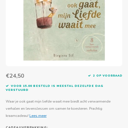
Actief buitenspelen
Muziekspeelgoed
Zoekboeken & doeboeken
Thuis leren
Duurzaam Speelgoed
Basis voor - Zintuigelijke beleving
Vanaf 8 jaar
The C
Vogelf
Water
Educa
Tuinieren & koken
Technisch Speelgoed
Quiet books
Boek en spel voor volwassenen
Sinterklaas & kerst
Ander basismateriaal
Vanaf 10 jaar
Jongl
Knikk
Fietsen en rijdend speelgoed
Spellen en puzzels
School & onderweg
Jongeren en volwassenen
Frisb
Teams
Creatief speelgoed
Schoolmeubilair
Beweg
Cijfer
Overi
Puzze
€24,50
2 OP VOORRAAD
Yogas
VOOR 15.00 BESTELD IS MEESTAL DEZELFDE DAG
VERSTUURD
Waar je ook gaat mijn liefde waait mee biedt acht verwarmende
verhalen en levenslessen om samen te koesteren. Prachtig
kraamcadeau!
Lees meer
CADEAUVERPAKKING: