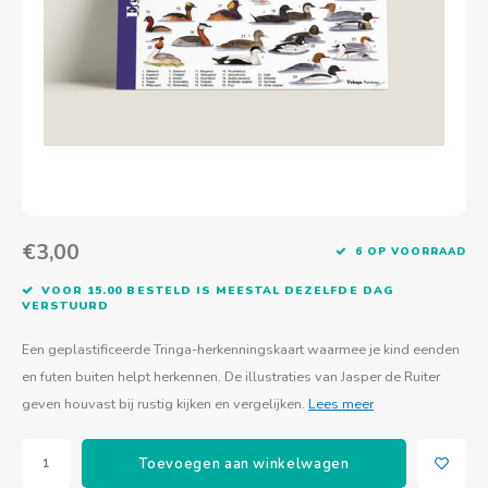
Actief buitenspelen
Muziekspeelgoed
Zoekboeken & doeboeken
Thuis leren
Duurzaam Speelgoed
Basis voor - Zintuigelijke beleving
Vanaf 8 jaar
The C
Vogelf
Water
Educa
Tuinieren & koken
Technisch Speelgoed
Quiet books
Boek en spel voor volwassenen
Sinterklaas & kerst
Ander basismateriaal
Vanaf 10 jaar
Jongl
Knikk
Fietsen en rijdend speelgoed
Spellen en puzzels
School & onderweg
Jongeren en volwassenen
Frisb
Teams
Creatief speelgoed
Schoolmeubilair
Beweg
Cijfer
€3,00
6 OP VOORRAAD
Overi
Puzze
VOOR 15.00 BESTELD IS MEESTAL DEZELFDE DAG
VERSTUURD
Yogas
Een geplastificeerde Tringa-herkenningskaart waarmee je kind eenden
en futen buiten helpt herkennen. De illustraties van Jasper de Ruiter
geven houvast bij rustig kijken en vergelijken.
Lees meer
Toevoegen aan winkelwagen