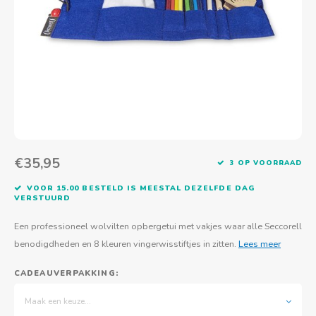
Actief buitenspelen
Muziekspeelgoed
Zoekboeken & doeboeken
Thuis leren
Duurzaam Speelgoed
Basis voor - Zintuigelijke beleving
Vanaf 8 jaar
The C
Vogelf
Water
Educa
Tuinieren & koken
Technisch Speelgoed
Quiet books
Boek en spel voor volwassenen
Sinterklaas & kerst
Ander basismateriaal
Vanaf 10 jaar
Jongl
Knikk
Fietsen en rijdend speelgoed
Spellen en puzzels
School & onderweg
Jongeren en volwassenen
Frisb
Teams
Creatief speelgoed
Schoolmeubilair
Beweg
Cijfer
€35,95
3 OP VOORRAAD
Overi
Puzze
VOOR 15.00 BESTELD IS MEESTAL DEZELFDE DAG
VERSTUURD
Yogas
Een professioneel wolvilten opbergetui met vakjes waar alle Seccorell
benodigdheden en 8 kleuren vingerwisstiftjes in zitten.
Lees meer
CADEAUVERPAKKING:
Maak een keuze...