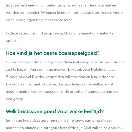
Actief buitenspelen
Muziekspeelgoed
Zoekboeken & doeboeken
Thuis leren
Duurzaam Speelgoed
Vanaf 8 jaar
The C
Vogelf
hoeveelheid eindig is moeten ze op zoek naar ander materiaal en
Water
Educa
Basis voor - Zintuigelijke beleving
worden ze inventief. Wanneer kinderen oplossingen zoeken en vinden
Tuinieren & koken
Technisch Speelgoed
Quiet books
Boek en spel voor volwassenen
Sinterklaas & kerst
Vanaf 10 jaar
voor uitdagingen begint het echte leren.
Jongl
Knikk
Ander basismateriaal
Fietsen en rijdend speelgoed
Spellen en puzzels
School & onderweg
Jongeren en volwassenen
In deze categorie vind je op leeftijd basismateriaal om buiten te
spelen.
Frisb
Teams
Creatief speelgoed
Schoolmeubilair
Hoe vind je het beste basisspeelgoed?
Beweg
Cijfer
De producten in deze categorieën dienen als inspiratie om vervolgens
zelf te kiezen. Van sommige merken, bijvoorbeeld Holztiger, Just
Overi
Puzze
Blocks of Abel Blocks, vermelden wij één item en kun je door te
klikken naar het merk of de productlijn diverse hoeveelheden of
Yogas
assortimenten vinden passend bij de grootte of samenstelling van
een groep.
Welk basisspeelgoed voor welke leeftijd?
Sommige leeftijdscategorieën zijn samengevoegd omdat veel
materialen binnen die categorie hetzelfde zijn. Wel zullen ze door elk