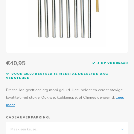
Actief buitenspelen
Muziekspeelgoed
Zoekboeken & doeboeken
Thuis leren
Duurzaam Speelgoed
Basis voor - Zintuigelijke beleving
Vanaf 8 jaar
The C
Vogelf
Water
Educa
Tuinieren & koken
Technisch Speelgoed
Quiet books
Boek en spel voor volwassenen
Sinterklaas & kerst
Ander basismateriaal
Vanaf 10 jaar
Jongl
Knikk
Fietsen en rijdend speelgoed
Spellen en puzzels
School & onderweg
Jongeren en volwassenen
Frisb
Teams
Creatief speelgoed
Schoolmeubilair
Beweg
Cijfer
€40,95
4 OP VOORRAAD
Overi
Puzze
VOOR 15.00 BESTELD IS MEESTAL DEZELFDE DAG
VERSTUURD
Yogas
Dit carillon geeft een erg mooi geluid. Heel helder en verder stevige
kwaliteit met stokje. Ook wel klokkenspel of Chimes genoemd.
Lees
meer
CADEAUVERPAKKING:
Maak een keuze...