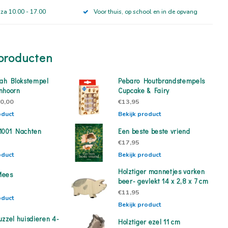
 za 10.00 - 17.00
Voor thuis, op school en in de opvang
producten
lah Blokstempel
Pebaro Houtbrandstempels
nhoorn
Cupcake & Fairy
0,00
€13,95
oduct
Bekijk product
1001 Nachten
Een beste beste vriend
€17,95
oduct
Bekijk product
Holztiger mannetjes varken
Mees
beer- gevlekt 14 x 2,8 x 7 cm
€11,95
oduct
Bekijk product
uzzel huisdieren 4-
Holztiger ezel 11 cm