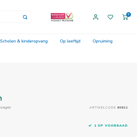
0
Scholen & kinderopvang
Op leeftijd
Opruiming
n
voegen
ARTIKELCODE
80611
1 OP VOORRAAD