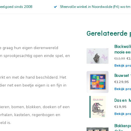
peelgoed sinds 2008
Sfeervolle winkel in Noordwolde (Frl) wo tm
Gerelateerde 
Blockwal
ie graag hun eigen dierenwereld
mooie ee
n sprookjesachtig open einde spel, en
€1
€12,99
Bekijk pr
Bouwset 
erkt en met de hand beschilderd. Het
€129,95
ier net een beetje eigen is en fijn in
Bekijk pr
Das en 
€19,95
dieren, bomen, blokken, doeken of een
Bekijk pr
erhalen, kastelen, regenbogen en
ld is.
Blokkenp