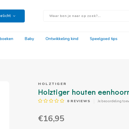
elicht
rboeken
Baby
Ontwikkeling kind
Speelgoed tips
HOLZTIGER
Holztiger houten eenhoor
0
REVIEWS
Je beoordeling toe
€16,95