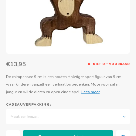
Actief buitenspelen
Muziekspeelgoed
Zoekboeken & doeboeken
Thuis leren
Duurzaam Speelgoed
Basis voor - Zintuigelijke beleving
Vanaf 8 jaar
The C
Vogelf
Water
Educa
Tuinieren & koken
Technisch Speelgoed
Quiet books
Boek en spel voor volwassenen
Sinterklaas & kerst
Ander basismateriaal
Vanaf 10 jaar
Jongl
Knikk
Fietsen en rijdend speelgoed
Spellen en puzzels
School & onderweg
Jongeren en volwassenen
Frisb
Teams
Creatief speelgoed
Schoolmeubilair
Beweg
Cijfer
€13,95
NIET OP VOORRAAD
Overi
Puzze
De chimpansee 9 cm is een houten Holztiger speelfiguur van 9 cm
waar kinderen vanzelf een verhaal bij bedenken. Mooi voor safari,
Yogas
jungle en wilde dieren en open einde spel.
Lees meer
CADEAUVERPAKKING:
Maak een keuze...