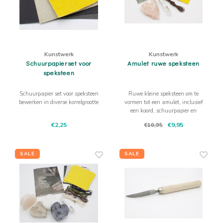
Kunstwerk
Kunstwerk
Schuurpapierset voor
Amulet ruwe speksteen
speksteen
Schuurpapier set voor speksteen
Ruwe kleine speksteen om te
bewerken in diverse korrelgrootte
vormen tot een amulet, inclusief
een koord, schuurpapier en
glansolie
€2,25
€9,95
€10,95
SALE
SALE