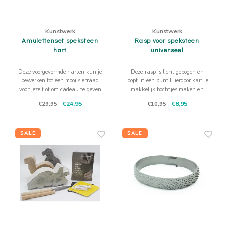
Kunstwerk
Kunstwerk
Amulettenset speksteen
Rasp voor speksteen
hart
universeel
Deze voorgevormde harten kun je
Deze rasp is licht gebogen en
bewerken tot een mooi sierraad
loopt in een punt Hierdoor kan je
voor jezelf of om cadeau te geven
makkelijk bochtjes maken en
oneffen plekken, ook in kleine
€24,95
€8,95
€29,95
€10,95
hoekjes, bewerken.
SALE
SALE