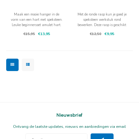
Maak een mooie hanger in de
Met de ronde rasp kun je goed je
vorm van een hart met speksteen.
speksteen werkstuk rond
Leuke beginnersset amulet hart.
bewerken. Deze rasp is geschikt
voor het nog wat grovere
€13,95
€9,95
€15,95
€12,50
voorwerk.
Nieuwsbrief
Ontvang de laatste updates, nieuws en aanbiedingen via email