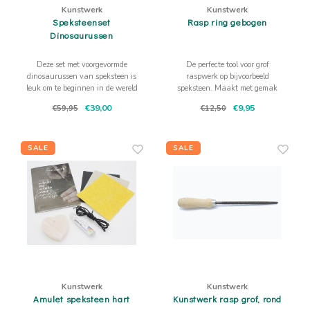
Kunstwerk
Kunstwerk
Speksteenset
Rasp ring gebogen
Dinosaurussen
Deze set met voorgevormde
De perfecte tool voor grof
dinosaurussen van speksteen is
raspwerk op bijvoorbeeld
leuk om te beginnen in de wereld
speksteen. Maakt met gemak
van beeldhouwen. Zo leer je
bollingen of kuilen in speksteen of
€39,00
€9,95
€59,95
€12,50
werken in 3D maar ook de fijne
ander materiaal.
motoriek beheersen.
SALE
SALE
Kunstwerk
Kunstwerk
Amulet speksteen hart
Kunstwerk rasp grof, rond