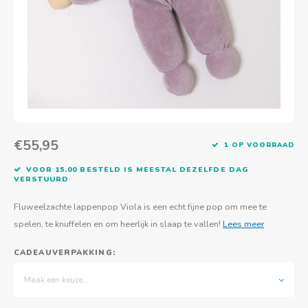
Actief buitenspelen
Muziekspeelgoed
Zoekboeken & doeboeken
Thuis leren
Duurzaam Speelgoed
Basis voor - Zintuigelijke beleving
Vanaf 8 jaar
The C
Vogelf
Water
Educa
Tuinieren & koken
Technisch Speelgoed
Quiet books
Boek en spel voor volwassenen
Sinterklaas & kerst
Ander basismateriaal
Vanaf 10 jaar
Jongl
Knikk
Fietsen en rijdend speelgoed
Spellen en puzzels
School & onderweg
Jongeren en volwassenen
Frisb
Teams
Creatief speelgoed
Schoolmeubilair
Beweg
Cijfer
€55,95
1 OP VOORRAAD
Overi
Puzze
VOOR 15.00 BESTELD IS MEESTAL DEZELFDE DAG
VERSTUURD
Yogas
Fluweelzachte lappenpop Viola is een echt fijne pop om mee te
spelen, te knuffelen en om heerlijk in slaap te vallen!
Lees meer
CADEAUVERPAKKING:
Maak een keuze...