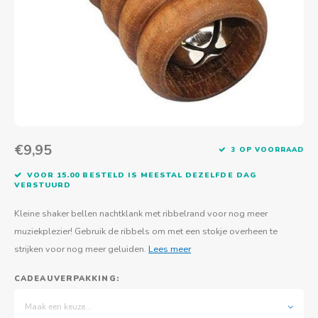
Actief buitenspelen
Muziekspeelgoed
Zoekboeken & doeboeken
Thuis leren
Duurzaam Speelgoed
Basis voor - Zintuigelijke beleving
Vanaf 8 jaar
The C
Vogelf
Water
Educa
Tuinieren & koken
Technisch Speelgoed
Quiet books
Boek en spel voor volwassenen
Sinterklaas & kerst
Ander basismateriaal
Vanaf 10 jaar
Jongl
Knikk
Fietsen en rijdend speelgoed
Spellen en puzzels
School & onderweg
Jongeren en volwassenen
Frisb
Teams
Creatief speelgoed
Schoolmeubilair
Beweg
Cijfer
€9,95
3 OP VOORRAAD
Overi
Puzze
VOOR 15.00 BESTELD IS MEESTAL DEZELFDE DAG
VERSTUURD
Yogas
Kleine shaker bellen nachtklank met ribbelrand voor nog meer
muziekplezier! Gebruik de ribbels om met een stokje overheen te
strijken voor nog meer geluiden.
Lees meer
CADEAUVERPAKKING:
Maak een keuze...