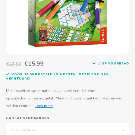
Actief buitenspelen
Muziekspeelgoed
Zoekboeken & doeboeken
Thuis leren
Duurzaam Speelgoed
Basis voor - Zintuigelijke beleving
Vanaf 8 jaar
The C
Vogelf
Water
Educa
Tuinieren & koken
Technisch Speelgoed
Quiet books
Boek en spel voor volwassenen
Sinterklaas & kerst
Ander basismateriaal
Vanaf 10 jaar
Jongl
Knikk
Fietsen en rijdend speelgoed
Spellen en puzzels
School & onderweg
Jongeren en volwassenen
Frisb
Teams
Creatief speelgoed
Schoolmeubilair
Beweg
Cijfer
€15,99
€17,99
1 OP VOORRAAD
Overi
Puzze
VOOR 15.00 BESTELD IS MEESTAL DEZELFDE DAG
VERSTUURD
Yogas
Met hetzelfde speelmateriaal zijn veel verschillende
spelmechanismen mogelijk. Maar in dit spel staat het inkleuren van
velden centraal.
Lees meer
CADEAUVERPAKKING:
Maak een keuze...