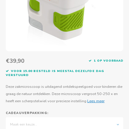
Actief buitenspelen
Muziekspeelgoed
Zoekboeken & doeboeken
Thuis leren
Duurzaam Speelgoed
Basis voor - Zintuigelijke beleving
Vanaf 8 jaar
The C
Vogelf
Water
Educa
Tuinieren & koken
Technisch Speelgoed
Quiet books
Boek en spel voor volwassenen
Sinterklaas & kerst
Ander basismateriaal
Vanaf 10 jaar
Jongl
Knikk
Fietsen en rijdend speelgoed
Spellen en puzzels
School & onderweg
Jongeren en volwassenen
Frisb
Teams
Creatief speelgoed
Schoolmeubilair
Beweg
Cijfer
€39,90
1 OP VOORRAAD
Overi
Puzze
VOOR 15.00 BESTELD IS MEESTAL DEZELFDE DAG
VERSTUURD
Yogas
Deze zakmicroscoop is uitdagend ontdekspeelgoed voor kinderen die
graag de natuur ontdekken. Deze microscoop vergroot 50-250 x en
heeft een scherpstelwiel voor precieze instelling
Lees meer
CADEAUVERPAKKING:
Maak een keuze...