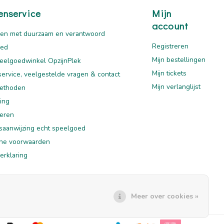
enservice
Mijn
account
en met duurzaam en verantwoord
Registreren
oed
Mijn bestellingen
eelgoedwinkel OpzijnPlek
Mijn tickets
service, veelgestelde vragen & contact
Mijn verlanglijst
ethoden
ing
eren
saanwijzing echt speelgoed
ne voorwaarden
erklaring
mer
Meer over cookies »