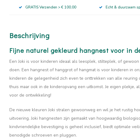
GRATIS Verzenden > € 100,00
Echt & duurzaam s
Beschrijving
Fijne naturel gekleurd hangnest voor in 
Een Joki is voor kinderen ideaal als leesplek, stilteplek, of gewoo
doen. Een hangnest of hanggrot of hangmat is voor kinderen in on
kinderen de gelegenheid zich even te onttrekken van alle reuring
thuis maar ook in de kinderopvang een uitkomst. Je eigen plekje, als
voor de ontwikkeling!
De nieuwe kleuren Joki stralen gewoonweg en wil je het rustig ho
uitvoering. Joki hangnesten zijn gemaakt van hoogwaardig biologi
kindvriendelijke bevestiging is geheel inclusief, biedt optimale ve
benodigde schroeven en pluggen.