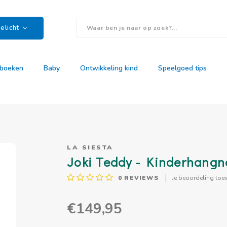
elicht
rboeken
Baby
Ontwikkeling kind
Speelgoed tips
LA SIESTA
Joki Teddy - Kinderhangne
0
REVIEWS
Je beoordeling toe
€149,95