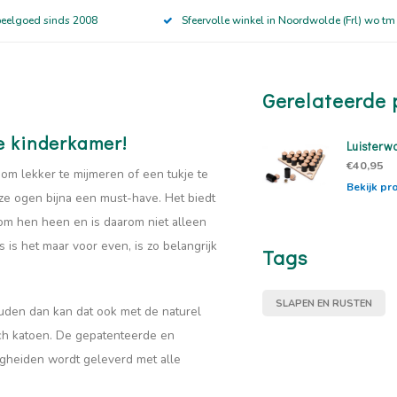
peelgoed sinds 2008
Sfeervolle winkel in Noordwolde (Frl) wo tm
Gerelateerde 
de kinderkamer!
Luisterw
€40,95
n om lekker te mijmeren of een tukje te
Bekijk pr
ze ogen bijna een must-have. Het biedt
 om hen heen en is daarom niet alleen
 is het maar voor even, is zo belangrijk
Tags
SLAPEN EN RUSTEN
uden dan kan dat ook met de naturel
sch katoen. De gepatenteerde en
iligheiden wordt geleverd met alle