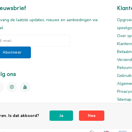
euwsbrief
Klant
vang de laatste updates, nieuws en aanbiedingen via
Opgroei
il
speelg
Over sp
Klanten
Betaalm
Abonneer
Verzend
Retourn
lg ons
Gebruik
Algeme
Privacyv
Sitemap
Disclai
en. Is dat akkoord?
Ja
Nee