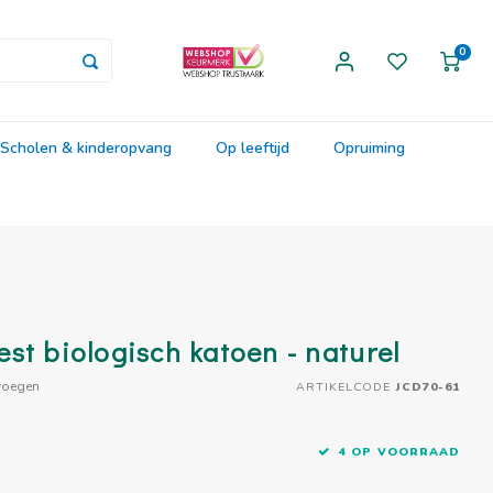
0
Scholen & kinderopvang
Op leeftijd
Opruiming
st biologisch katoen - naturel
voegen
ARTIKELCODE
JCD70-61
4 OP VOORRAAD