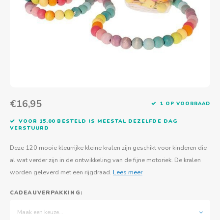
Actief buitenspelen
Muziekspeelgoed
Zoekboeken & doeboeken
Thuis leren
Duurzaam Speelgoed
Basis voor - Zintuigelijke beleving
Vanaf 8 jaar
The C
Vogelf
Water
Educa
Tuinieren & koken
Technisch Speelgoed
Quiet books
Boek en spel voor volwassenen
Sinterklaas & kerst
Ander basismateriaal
Vanaf 10 jaar
Jongl
Knikk
Fietsen en rijdend speelgoed
Spellen en puzzels
School & onderweg
Jongeren en volwassenen
Frisb
Teams
Creatief speelgoed
Schoolmeubilair
Beweg
Cijfer
€16,95
1 OP VOORRAAD
Overi
Puzze
VOOR 15.00 BESTELD IS MEESTAL DEZELFDE DAG
VERSTUURD
Yogas
Deze 120 mooie kleurrijke kleine kralen zijn geschikt voor kinderen die
al wat verder zijn in de ontwikkeling van de fijne motoriek. De kralen
worden geleverd met een rijgdraad.
Lees meer
CADEAUVERPAKKING:
Maak een keuze...