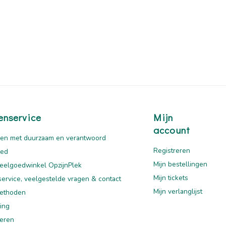
enservice
Mijn
account
en met duurzaam en verantwoord
Registreren
oed
Mijn bestellingen
eelgoedwinkel OpzijnPlek
Mijn tickets
service, veelgestelde vragen & contact
Mijn verlanglijst
ethoden
ing
eren