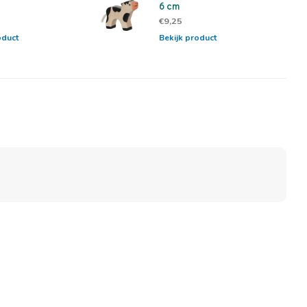
6 cm
€9,25
oduct
Bekijk product