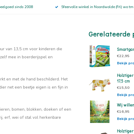
peelgoed sinds 2008
Sfeervolle winkel in Noordwolde (Frl) wo tm
Gerelateerde 
guur van 13,5 cm voor kinderen die
Smartga
€22,95
elf mee in boerderijspel en
Bekijk pr
Holztiger
erkt en met de hand beschilderd. Het
17,5 cm
ier net een beetje eigen is en fijn in
€15,50
Bekijk pr
Wij will
dieren, bomen, blokken, doeken of een
€16,95
, erf, wei of stal vol herkenbare
Bekijk pr
Holztiger