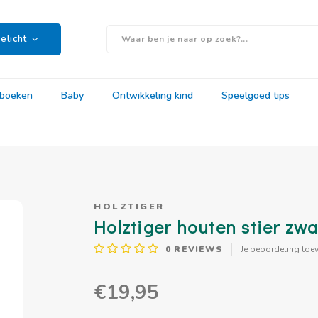
elicht
rboeken
Baby
Ontwikkeling kind
Speelgoed tips
HOLZTIGER
Holztiger houten stier zwar
0
REVIEWS
Je beoordeling toe
€19,95