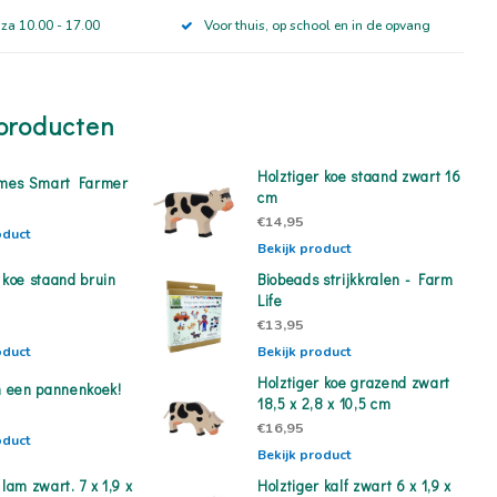
 za 10.00 - 17.00
Voor thuis, op school en in de opvang
producten
Holztiger koe staand zwart 16
mes Smart Farmer
cm
€14,95
oduct
Bekijk product
 koe staand bruin
Biobeads strijkkralen - Farm
Life
€13,95
oduct
Bekijk product
Holztiger koe grazend zwart
en een pannenkoek!
18,5 x 2,8 x 10,5 cm
€16,95
oduct
Bekijk product
 lam zwart. 7 x 1,9 x
Holztiger kalf zwart 6 x 1,9 x