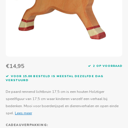
Actief buitenspelen
Muziekspeelgoed
Zoekboeken & doeboeken
Thuis leren
Duurzaam Speelgoed
Basis voor - Zintuigelijke beleving
Vanaf 8 jaar
The C
Vogelf
Water
Educa
Tuinieren & koken
Technisch Speelgoed
Quiet books
Boek en spel voor volwassenen
Sinterklaas & kerst
Ander basismateriaal
Vanaf 10 jaar
Jongl
Knikk
Fietsen en rijdend speelgoed
Spellen en puzzels
School & onderweg
Jongeren en volwassenen
Frisb
Teams
Creatief speelgoed
Schoolmeubilair
Beweg
Cijfer
€14,95
2 OP VOORRAAD
Overi
Puzze
VOOR 15.00 BESTELD IS MEESTAL DEZELFDE DAG
VERSTUURD
Yogas
De paard rennend lichtbruin 17,5 cm is een houten Holztiger
speelfiguur van 17,5 cm waar kinderen vanzelf een verhaal bij
bedenken. Mooi voor boerderijspel en dierenverhalen en open einde
spel.
Lees meer
CADEAUVERPAKKING: