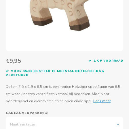
Actief buitenspelen
Muziekspeelgoed
Zoekboeken & doeboeken
Thuis leren
Duurzaam Speelgoed
Basis voor - Zintuigelijke beleving
Vanaf 8 jaar
The C
Vogelf
Water
Educa
Tuinieren & koken
Technisch Speelgoed
Quiet books
Boek en spel voor volwassenen
Sinterklaas & kerst
Ander basismateriaal
Vanaf 10 jaar
Jongl
Knikk
Fietsen en rijdend speelgoed
Spellen en puzzels
School & onderweg
Jongeren en volwassenen
Frisb
Teams
Creatief speelgoed
Schoolmeubilair
Beweg
Cijfer
€9,95
1 OP VOORRAAD
Overi
Puzze
VOOR 15.00 BESTELD IS MEESTAL DEZELFDE DAG
VERSTUURD
Yogas
De lam 7,5 x 1,9 x 6,5 cm is een houten Holztiger speelfiguur van 6,5
cm waar kinderen vanzelf een verhaal bij bedenken. Mooi voor
boerderijspel en dierenverhalen en open einde spel.
Lees meer
CADEAUVERPAKKING:
Maak een keuze...