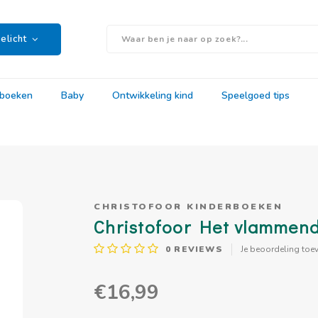
elicht
rboeken
Baby
Ontwikkeling kind
Speelgoed tips
CHRISTOFOOR KINDERBOEKEN
Christofoor Het vlammende
0
REVIEWS
Je beoordeling toe
€16,99