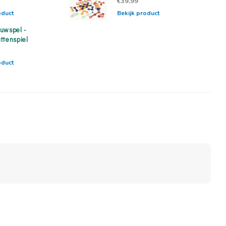
€39,99
oduct
Bekijk product
uwspel -
ttenspiel
oduct