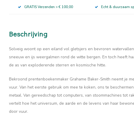
GRATIS Verzenden > € 100,00
Echt & duurzaam s
Beschrijving
Solveig woont op een eiland vol gletsjers en bevroren watervall
sneeuw en ijs weergalmen rond de witte bergen. En toch heeft haar
de as van exploderende sterren en kosmische hitte.
Bekroond prentenboekenmaker Grahame Baker-Smith neemt je me
vuur. Van het eerste gebruik om mee te koken, ons te bescherme
metaal. Van gereedschap tot computers, van stoommachines tot rak
vertelt hoe het universum, de aarde en de levens van haar bewo
door vuur.