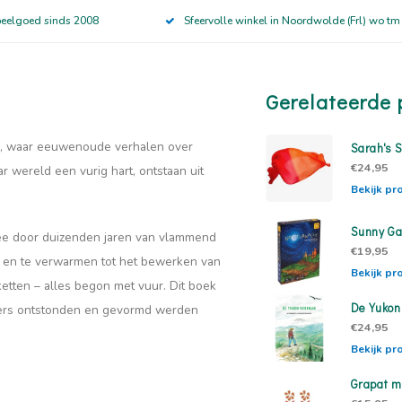
peelgoed sinds 2008
Sfeervolle winkel in Noordwolde (Frl) wo tm
Gerelateerde 
en, waar eeuwenoude verhalen over
Sarah's S
€24,95
 wereld een vurig hart, ontstaan uit
Bekijk pr
Sunny Ga
e door duizenden jaren van vlammend
€19,95
n en te verwarmen tot het bewerken van
Bekijk pr
etten – alles begon met vuur. Dit boek
De Yuko
ners ontstonden en gevormd werden
€24,95
Bekijk pr
Grapat m