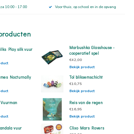
 za 10.00 - 17.00
Voor thuis, op school en in de opvang
producten
Marbushka Glasshouse -
ilks Play silk vuur
cooperatief spel
€42,00
oduct
Bekijk product
mes Nocturnally
Tol bliksemschicht
€10,75
oduct
Bekijk product
n Vuurman
Reis van de regen
€16,95
oduct
Bekijk product
andala vuur
Clixo Mars Rovers