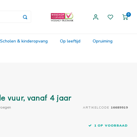
0
Scholen & kinderopvang
Op leeftijd
Opruiming
 vuur, vanaf 4 jaar
voegen
ARTIKELCODE
16689919
1 OP VOORRAAD