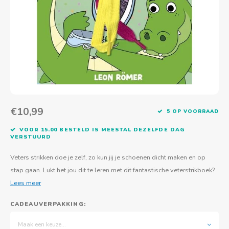
Actief buitenspelen
Muziekspeelgoed
Zoekboeken & doeboeken
Thuis leren
Duurzaam Speelgoed
Basis voor - Zintuigelijke beleving
Vanaf 8 jaar
The C
Vogelf
Water
Educa
Tuinieren & koken
Technisch Speelgoed
Quiet books
Boek en spel voor volwassenen
Sinterklaas & kerst
Ander basismateriaal
Vanaf 10 jaar
Jongl
Knikk
Fietsen en rijdend speelgoed
Spellen en puzzels
School & onderweg
Jongeren en volwassenen
Frisb
Teams
Creatief speelgoed
Schoolmeubilair
Beweg
Cijfer
€10,99
5 OP VOORRAAD
Overi
Puzze
VOOR 15.00 BESTELD IS MEESTAL DEZELFDE DAG
VERSTUURD
Yogas
Veters strikken doe je zelf, zo kun jij je schoenen dicht maken en op
stap gaan. Lukt het jou dit te leren met dit fantastische veterstrikboek?
Lees meer
CADEAUVERPAKKING:
Maak een keuze...