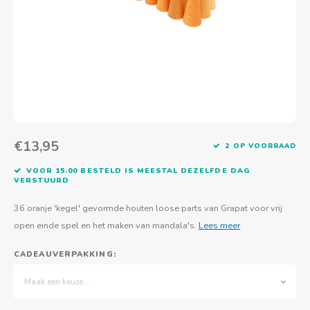
Actief buitenspelen
Muziekspeelgoed
Zoekboeken & doeboeken
Thuis leren
Duurzaam Speelgoed
Basis voor - Zintuigelijke beleving
Vanaf 8 jaar
The C
Vogelf
Water
Educa
Tuinieren & koken
Technisch Speelgoed
Quiet books
Boek en spel voor volwassenen
Sinterklaas & kerst
Ander basismateriaal
Vanaf 10 jaar
Jongl
Knikk
Fietsen en rijdend speelgoed
Spellen en puzzels
School & onderweg
Jongeren en volwassenen
Frisb
Teams
Creatief speelgoed
Schoolmeubilair
Beweg
Cijfer
€13,95
2 OP VOORRAAD
Overi
Puzze
VOOR 15.00 BESTELD IS MEESTAL DEZELFDE DAG
VERSTUURD
Yogas
36 oranje 'kegel' gevormde houten loose parts van Grapat voor vrij
open einde spel en het maken van mandala's.
Lees meer
CADEAUVERPAKKING:
Maak een keuze...