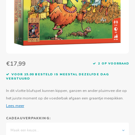
Actief buitenspelen
Muziekspeelgoed
Zoekboeken & doeboeken
Thuis leren
Duurzaam Speelgoed
Basis voor - Zintuigelijke beleving
Vanaf 8 jaar
The C
Vogelf
Water
Educa
Tuinieren & koken
Technisch Speelgoed
Quiet books
Boek en spel voor volwassenen
Sinterklaas & kerst
Ander basismateriaal
Vanaf 10 jaar
Jongl
Knikk
Fietsen en rijdend speelgoed
Spellen en puzzels
School & onderweg
Jongeren en volwassenen
Frisb
Teams
Creatief speelgoed
Schoolmeubilair
Beweg
Cijfer
€17,99
2 OP VOORRAAD
Overi
Puzze
VOOR 15.00 BESTELD IS MEESTAL DEZELFDE DAG
VERSTUURD
Yogas
In dit vlotte blufspel kunnen kippen, ganzen en ander pluimvee die op
het juiste moment op de voederbak afgaan een graantje meepikken.
Lees meer
CADEAUVERPAKKING:
Maak een keuze...