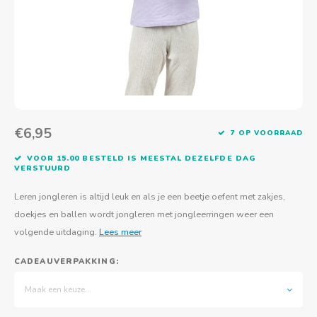
Actief buitenspelen
Muziekspeelgoed
Zoekboeken & doeboeken
Thuis leren
Duurzaam Speelgoed
Basis voor - Zintuigelijke beleving
Vanaf 8 jaar
The C
Vogelf
Water
Educa
Tuinieren & koken
Technisch Speelgoed
Quiet books
Boek en spel voor volwassenen
Sinterklaas & kerst
Ander basismateriaal
Vanaf 10 jaar
Jongl
Knikk
Fietsen en rijdend speelgoed
Spellen en puzzels
School & onderweg
Jongeren en volwassenen
Frisb
Teams
Creatief speelgoed
Schoolmeubilair
€6,95
Beweg
Cijfer
7 OP VOORRAAD
VOOR 15.00 BESTELD IS MEESTAL DEZELFDE DAG
Overi
Puzze
VERSTUURD
Leren jongleren is altijd leuk en als je een beetje oefent met zakjes,
Yogas
doekjes en ballen wordt jongleren met jongleerringen weer een
volgende uitdaging.
Lees meer
CADEAUVERPAKKING:
Maak een keuze...